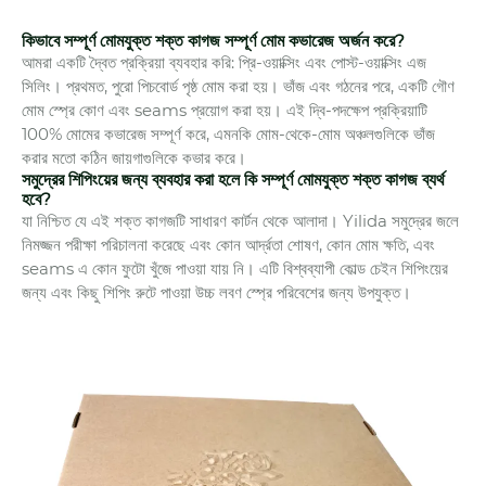
কিভাবে সম্পূর্ণ মোমযুক্ত শক্ত কাগজ সম্পূর্ণ মোম কভারেজ অর্জন করে?
আমরা একটি দ্বৈত প্রক্রিয়া ব্যবহার করি: প্রি-ওয়াক্সিং এবং পোস্ট-ওয়াক্সিং এজ
সিলিং। প্রথমত, পুরো পিচবোর্ড পৃষ্ঠ মোম করা হয়। ভাঁজ এবং গঠনের পরে, একটি গৌণ
মোম স্প্রে কোণ এবং seams প্রয়োগ করা হয়। এই দ্বি-পদক্ষেপ প্রক্রিয়াটি
100% মোমের কভারেজ সম্পূর্ণ করে, এমনকি মোম-থেকে-মোম অঞ্চলগুলিকে ভাঁজ
করার মতো কঠিন জায়গাগুলিকে কভার করে।
সমুদ্রের শিপিংয়ের জন্য ব্যবহার করা হলে কি সম্পূর্ণ মোমযুক্ত শক্ত কাগজ ব্যর্থ
হবে?
যা নিশ্চিত যে এই শক্ত কাগজটি সাধারণ কার্টন থেকে আলাদা। Yilida সমুদ্রের জলে
নিমজ্জন পরীক্ষা পরিচালনা করেছে এবং কোন আর্দ্রতা শোষণ, কোন মোম ক্ষতি, এবং
seams এ কোন ফুটো খুঁজে পাওয়া যায় নি। এটি বিশ্বব্যাপী কোল্ড চেইন শিপিংয়ের
জন্য এবং কিছু শিপিং রুটে পাওয়া উচ্চ লবণ স্প্রে পরিবেশের জন্য উপযুক্ত।