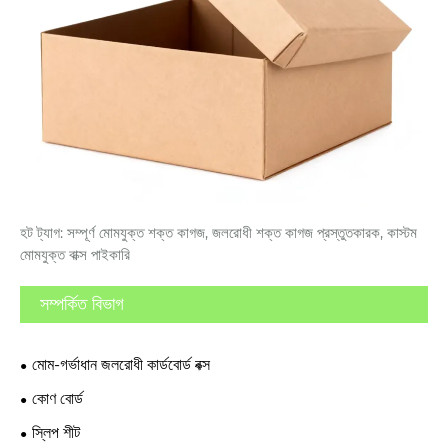
হট ট্যাগ: সম্পূর্ণ মোমযুক্ত শক্ত কাগজ, জলরোধী শক্ত কাগজ প্রস্তুতকারক, কাস্টম
মোমযুক্ত বাক্স পাইকারি
সম্পর্কিত বিভাগ
মোম-গর্ভাধান জলরোধী কার্ডবোর্ড বক্স
কোণ বোর্ড
স্লিপ শীট