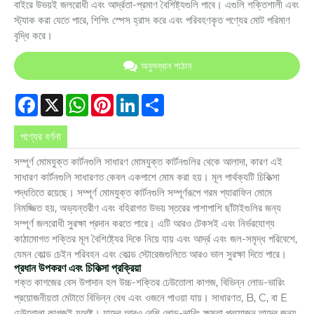
বাইরে উভয়ই জলরোধী এবং আর্দ্রতা-প্রমাণ বৈশিষ্ট্যগুলি পাবে। এগুলি শক্তিশালী এবং
স্ট্যাক করা যেতে পারে, শিপিং স্পেস হ্রাস করে এবং পরিবহণকৃত পণ্যের মোট পরিমাণ
বৃদ্ধি করে।
অনুসন্ধান পাঠান
Facebook
X
WhatsApp
Pinterest
LinkedIn
Share
পণ্যের বর্ণনা
সম্পূর্ণ মোমযুক্ত কার্টনগুলি সাধারণ মোমযুক্ত কার্টনগুলির থেকে আলাদা, কারণ এই
সাধারণ কার্টনগুলি সাধারণত কেবল একপাশে মোম করা হয়। মূল পার্থক্যটি চিকিত্সা
পদ্ধতিতে রয়েছে। সম্পূর্ণ মোমযুক্ত কার্টনগুলি সম্পূর্ণরূপে গরম প্যারাফিন মোমে
নিমজ্জিত হয়, অভ্যন্তরীণ এবং বহিরাগত উভয় স্তরের পাশাপাশি ছাঁটাইগুলির জন্য
সম্পূর্ণ জলরোধী সুরক্ষা প্রদান করতে পারে। এটি আরও টেকসই এবং নির্ভরযোগ্য
কাঠামোগত শক্তির মূল বৈশিষ্ট্যের দিকে নিয়ে যায় এবং আর্দ্র এবং জল-সমৃদ্ধ পরিবেশে,
যেমন কোল্ড চেইন পরিবহন এবং কোল্ড স্টোরেজগুলিতে আরও ভাল সুরক্ষা দিতে পারে।
প্রধান উপকরণ এবং চিকিত্সা প্রক্রিয়া
শক্ত কাগজের বেস উপাদান হল উচ্চ-শক্তির ঢেউতোলা কাগজ, বিভিন্ন লোড-ভারিং
প্রয়োজনীয়তা মেটাতে বিভিন্ন বেধ এবং ওজনে পাওয়া যায়। সাধারণত, B, C, বা E
ঢেউতোলা কাগজই যথেষ্ট। যাদের আরও বেশি লোড-ভারিং ক্ষমতা প্রয়োজন তাদের জন্য