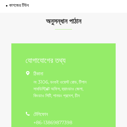
কাগজের টিউব
অনুসন্ধান পাঠান
যোগাযোগের তথ্য
ঠিকানা

নং 3106, ডংগুই ওয়েস্ট রোড, টিশান
সাবডিস্ট্রিক্ট অফিস, হুয়াংডাও জেলা,
কিংডাও সিটি, শানডং প্রদেশ, চীন
টেলিফোন

+86-13869877398