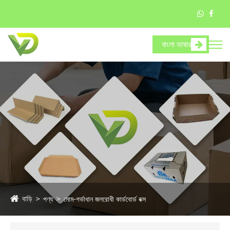
বাংলা ভাষার
বাড়ি
পণ্য
মোম-গর্ভাধান জলরোধী কার্ডবোর্ড বক্স