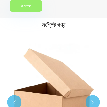
জমা

সংশ্লিষ্ট পণ্য
মোম লেপা সবজি কার্টন
আরো দেখুন >>

