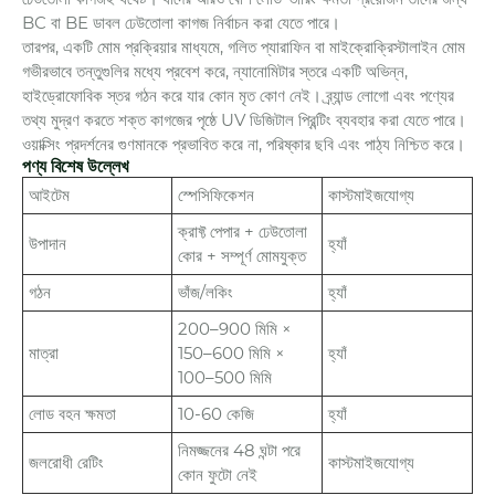
BC বা BE ডাবল ঢেউতোলা কাগজ নির্বাচন করা যেতে পারে।
তারপর, একটি মোম প্রক্রিয়ার মাধ্যমে, গলিত প্যারাফিন বা মাইক্রোক্রিস্টালাইন মোম
গভীরভাবে তন্তুগুলির মধ্যে প্রবেশ করে, ন্যানোমিটার স্তরে একটি অভিন্ন,
হাইড্রোফোবিক স্তর গঠন করে যার কোন মৃত কোণ নেই। ব্র্যান্ড লোগো এবং পণ্যের
তথ্য মুদ্রণ করতে শক্ত কাগজের পৃষ্ঠে UV ডিজিটাল প্রিন্টিং ব্যবহার করা যেতে পারে।
ওয়াক্সিং প্রদর্শনের গুণমানকে প্রভাবিত করে না, পরিষ্কার ছবি এবং পাঠ্য নিশ্চিত করে।
পণ্য বিশেষ উল্লেখ
আইটেম
স্পেসিফিকেশন
কাস্টমাইজযোগ্য
ক্রাফ্ট পেপার + ঢেউতোলা
উপাদান
হ্যাঁ
কোর + সম্পূর্ণ মোমযুক্ত
গঠন
ভাঁজ/লকিং
হ্যাঁ
200–900 মিমি ×
মাত্রা
150–600 মিমি ×
হ্যাঁ
100–500 মিমি
লোড বহন ক্ষমতা
10-60 কেজি
হ্যাঁ
নিমজ্জনের 48 ঘন্টা পরে
জলরোধী রেটিং
কাস্টমাইজযোগ্য
কোন ফুটো নেই